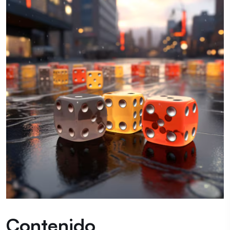
Contenido