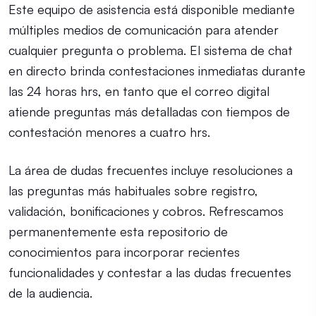
Este equipo de asistencia está disponible mediante
múltiples medios de comunicación para atender
cualquier pregunta o problema. El sistema de chat
en directo brinda contestaciones inmediatas durante
las 24 horas hrs, en tanto que el correo digital
atiende preguntas más detalladas con tiempos de
contestación menores a cuatro hrs.
La área de dudas frecuentes incluye resoluciones a
las preguntas más habituales sobre registro,
validación, bonificaciones y cobros. Refrescamos
permanentemente esta repositorio de
conocimientos para incorporar recientes
funcionalidades y contestar a las dudas frecuentes
de la audiencia.