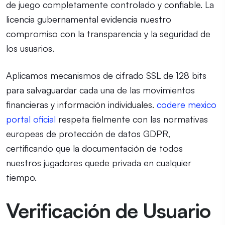
de juego completamente controlado y confiable. La
licencia gubernamental evidencia nuestro
compromiso con la transparencia y la seguridad de
los usuarios.
Aplicamos mecanismos de cifrado SSL de 128 bits
para salvaguardar cada una de las movimientos
financieras y información individuales.
codere mexico
portal oficial
respeta fielmente con las normativas
europeas de protección de datos GDPR,
certificando que la documentación de todos
nuestros jugadores quede privada en cualquier
tiempo.
Verificación de Usuario