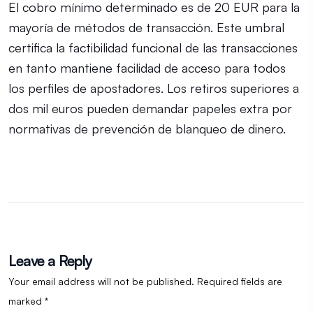
El cobro mínimo determinado es de 20 EUR para la
mayoría de métodos de transacción. Este umbral
certifica la factibilidad funcional de las transacciones
en tanto mantiene facilidad de acceso para todos
los perfiles de apostadores. Los retiros superiores a
dos mil euros pueden demandar papeles extra por
normativas de prevención de blanqueo de dinero.
Leave a Reply
Your email address will not be published.
Required fields are
marked
*