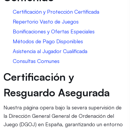
Certificación y Protección Certificada
Repertorio Vasto de Juegos
Bonificaciones y Ofertas Especiales
Métodos de Pago Disponibles
Asistencia al Jugador Cualificada
Consultas Comunes
Certificación y
Resguardo Asegurada
Nuestra página opera bajo la severa supervisión de
la Dirección General General de Ordenación del
Juego (DGOJ) en España, garantizando un entorno