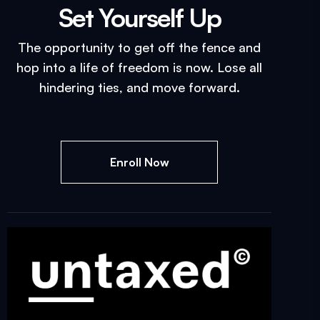
Set Yourself Up​
The opportunity to get off the fence and
hop into a life of freedom is now. Lose all
hindering ties, and move forward.
Enroll Now