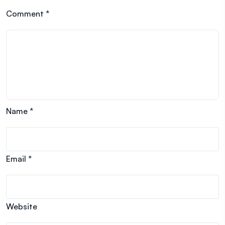
Comment
*
Name
*
Email
*
Website