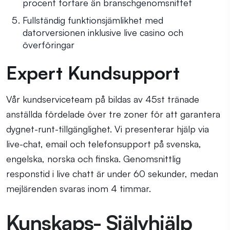
procent fortare än branschgenomsnittet
Fullständig funktionsjämlikhet med
datorversionen inklusive live casino och
överföringar
Expert Kundsupport
Vår kundserviceteam på bildas av 45st tränade
anställda fördelade över tre zoner för att garantera
dygnet-runt-tillgänglighet. Vi presenterar hjälp via
live-chat, email och telefonsupport på svenska,
engelska, norska och finska. Genomsnittlig
responstid i live chatt är under 60 sekunder, medan
mejlärenden svaras inom 4 timmar.
Kunskaps- Självhjälp