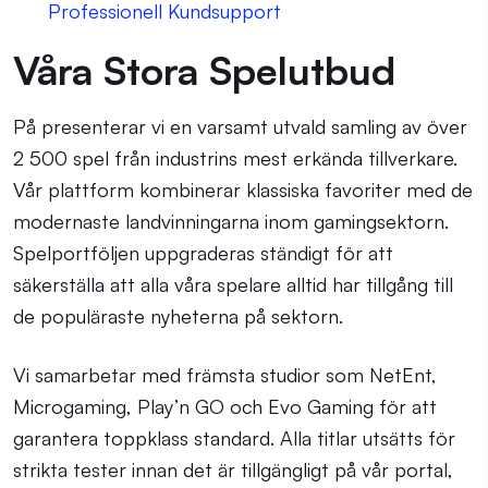
Professionell Kundsupport
Våra Stora Spelutbud
På presenterar vi en varsamt utvald samling av över
2 500 spel från industrins mest erkända tillverkare.
Vår plattform kombinerar klassiska favoriter med de
modernaste landvinningarna inom gamingsektorn.
Spelportföljen uppgraderas ständigt för att
säkerställa att alla våra spelare alltid har tillgång till
de populäraste nyheterna på sektorn.
Vi samarbetar med främsta studior som NetEnt,
Microgaming, Play’n GO och Evo Gaming för att
garantera toppklass standard. Alla titlar utsätts för
strikta tester innan det är tillgängligt på vår portal,