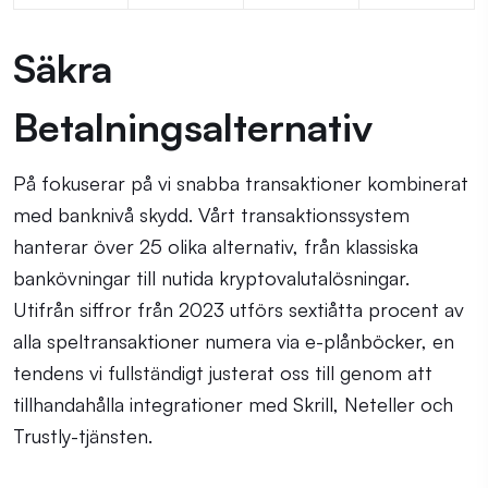
Säkra
Betalningsalternativ
På fokuserar på vi snabba transaktioner kombinerat
med banknivå skydd. Vårt transaktionssystem
hanterar över 25 olika alternativ, från klassiska
bankövningar till nutida kryptovalutalösningar.
Utifrån siffror från 2023 utförs sextiåtta procent av
alla speltransaktioner numera via e-plånböcker, en
tendens vi fullständigt justerat oss till genom att
tillhandahålla integrationer med Skrill, Neteller och
Trustly-tjänsten.