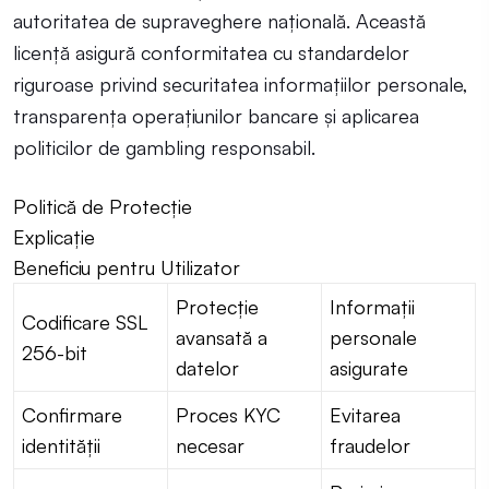
autoritatea de supraveghere națională. Această
licență asigură conformitatea cu standardelor
riguroase privind securitatea informațiilor personale,
transparența operațiunilor bancare și aplicarea
politicilor de gambling responsabil.
Politică de Protecție
Explicație
Beneficiu pentru Utilizator
Protecție
Informații
Codificare SSL
avansată a
personale
256-bit
datelor
asigurate
Confirmare
Proces KYC
Evitarea
identității
necesar
fraudelor