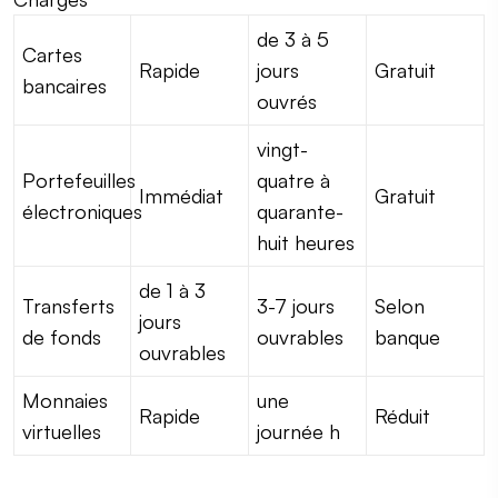
de 3 à 5
Cartes
Rapide
jours
Gratuit
bancaires
ouvrés
vingt-
Portefeuilles
quatre à
Immédiat
Gratuit
électroniques
quarante-
huit heures
de 1 à 3
Transferts
3-7 jours
Selon
jours
de fonds
ouvrables
banque
ouvrables
Monnaies
une
Rapide
Réduit
virtuelles
journée h