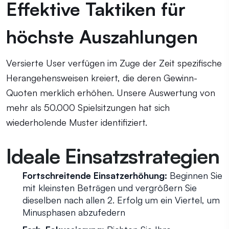
Effektive Taktiken für
höchste Auszahlungen
Versierte User verfügen im Zuge der Zeit spezifische
Herangehensweisen kreiert, die deren Gewinn-
Quoten merklich erhöhen. Unsere Auswertung von
mehr als 50.000 Spielsitzungen hat sich
wiederholende Muster identifiziert.
Ideale Einsatzstrategien
Fortschreitende Einsatzerhöhung:
Beginnen Sie
mit kleinsten Beträgen und vergrößern Sie
dieselben nach allen 2. Erfolg um ein Viertel, um
Minusphasen abzufedern