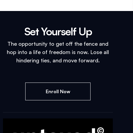
Set Yourself Up​
The opportunity to get off the fence and
hop into a life of freedom is now. Lose all
hindering ties, and move forward.
Enroll Now