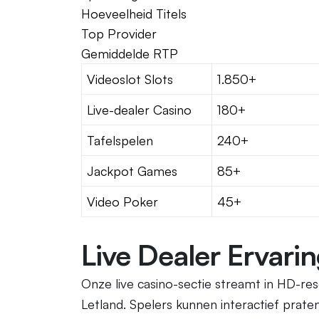
Hoeveelheid Titels
Top Provider
Gemiddelde RTP
Videoslot Slots
1.850+
Live-dealer Casino
180+
Tafelspelen
240+
Jackpot Games
85+
Video Poker
45+
Live Dealer Ervari
Onze live casino-sectie streamt in HD-reso
Letland. Spelers kunnen interactief praten