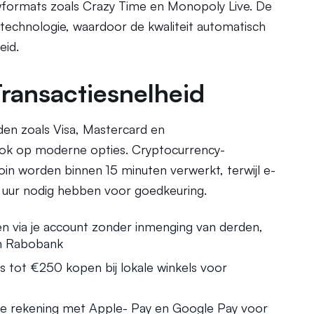
owformats zoals Crazy Time en Monopoly Live. De
 technologie, waardoor de kwaliteit automatisch
eid.
Transactiesnelheid
en zoals Visa, Mastercard en
 ook op moderne opties. Cryptocurrency-
coin worden binnen 15 minuten verwerkt, terwijl e-
 2 uur nodig hebben voor goedkeuring.
n via je account zonder inmenging van derden,
n Rabobank
 tot €250 kopen bij lokale winkels voor
le rekening met Apple- Pay en Google Pay voor