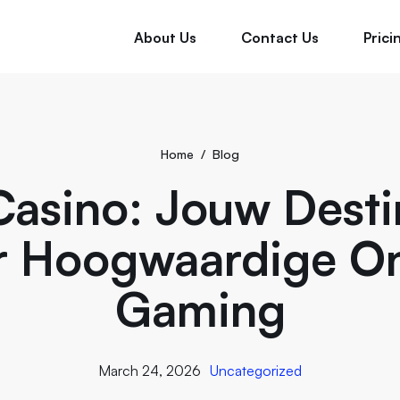
About Us
Contact Us
Prici
Home
/
Blog
asino: Jouw Desti
r Hoogwaardige On
Gaming
March 24, 2026
Uncategorized