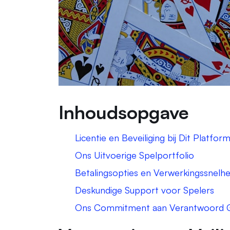
Inhoudsopgave
Licentie en Beveiliging bij Dit Platfor
Ons Uitvoerige Spelportfolio
Betalingsopties en Verwerkingssnelhe
Deskundige Support voor Spelers
Ons Commitment aan Verantwoord 