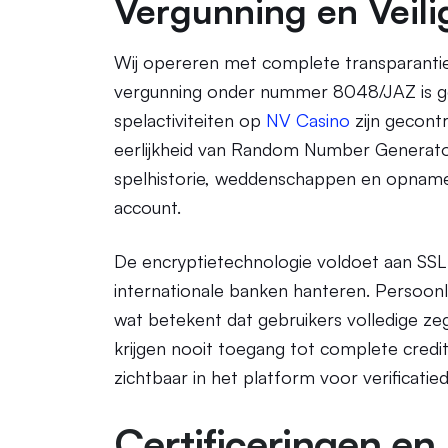
Vergunning en Veilig
Wij opereren met complete transparantie
vergunning onder nummer 8048/JAZ is ger
spelactiviteiten op
NV Casino
zijn gecontr
eerlijkheid van Random Number Generators
spelhistorie, weddenschappen en opnames 
account.
De encryptietechnologie voldoet aan SSL 2
internationale banken hanteren. Persoonli
wat betekent dat gebruikers volledige z
krijgen nooit toegang tot complete credit
zichtbaar in het platform voor verificatie
Certificeringen en