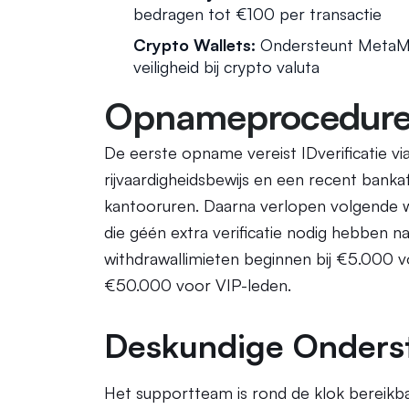
bedragen tot €100 per transactie
Crypto Wallets:
Ondersteunt MetaMa
veiligheid bij crypto valuta
Opnameprocedure e
De eerste opname vereist IDverificatie vi
rijvaardigheidsbewijs en een recent bankaf
kantooruren. Daarna verlopen volgende w
die géén extra verificatie nodig hebben na d
withdrawallimieten beginnen bij €5.000 
€50.000 voor VIP-leden.
Deskundige Onders
Het supportteam is rond de klok bereikbaa