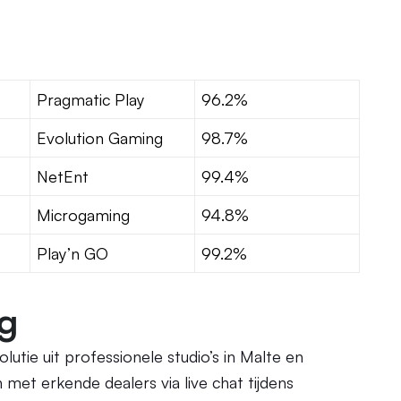
Pragmatic Play
96.2%
Evolution Gaming
98.7%
NetEnt
99.4%
Microgaming
94.8%
Play’n GO
99.2%
ng
lutie uit professionele studio’s in Malte en
 met erkende dealers via live chat tijdens