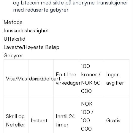
og Litecoin med sikte på anonyme transaksjoner
med reduserte gebyrer
Metode
Innskuddshastighet
Uttakstid
Laveste/Høyeste Beløp
Gebyrer
100
En til tre
kroner /
Ingen
Visa/Mastercard
Umiddelbart
virkedager
NOK 50
avgifter
000
NOK
100 /
Skrill og
Inntil 24
Instant
100
Gratis
Neteller
timer
000