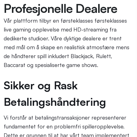
Profesjonelle Dealere
Vår plattform tilbyr en førsteklasses førsteklasses
live gaming opplevelse med HD-streaming fra
dedikerte studioer. Våre dyktige dealere er trent
med mål om å skape en realistisk atmosfære mens
de håndterer spill inkludert Blackjack, Rulett,
Baccarat og spesialiserte game shows.
Sikker og Rask
Betalingshåndtering
Vi forstår at betalingstransaksjoner representerer
fundamentet for en problemfri spilleropplevelse.
Dette er grunnen til at har vårt team implementert