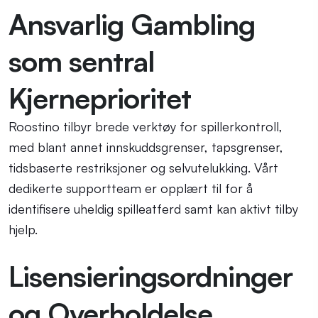
Ansvarlig Gambling
som sentral
Kjerneprioritet
Roostino tilbyr brede verktøy for spillerkontroll,
med blant annet innskuddsgrenser, tapsgrenser,
tidsbaserte restriksjoner og selvutelukking. Vårt
dedikerte supportteam er opplært til for å
identifisere uheldig spilleatferd samt kan aktivt tilby
hjelp.
Lisensieringsordninger
og Overholdelse