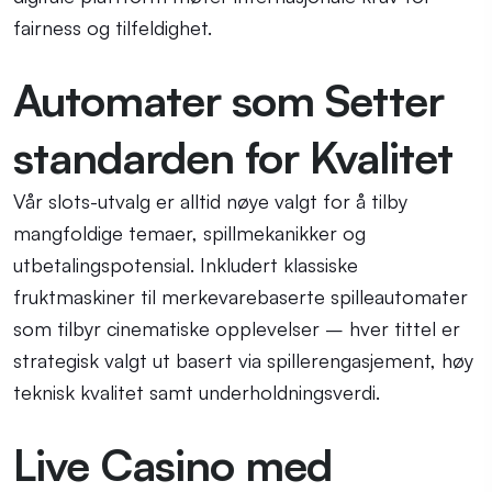
fairness og tilfeldighet.
Automater som Setter
standarden for Kvalitet
Vår slots-utvalg er alltid nøye valgt for å tilby
mangfoldige temaer, spillmekanikker og
utbetalingspotensial. Inkludert klassiske
fruktmaskiner til merkevarebaserte spilleautomater
som tilbyr cinematiske opplevelser – hver tittel er
strategisk valgt ut basert via spillerengasjement, høy
teknisk kvalitet samt underholdningsverdi.
Live Casino med